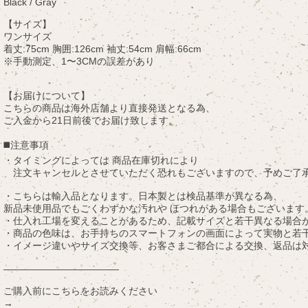
Black / Gray
【サイズ】
ワンサイズ
着丈:75cm 胸囲:126cm 袖丈:54cm 肩幅:66cm
※手動測定、1〜3CMの誤差があり
【お届けについて】
こちらの商品は海外店舗より直接発送となる為、
ご入金から21日前後でお届け致します。
◼️注意事項
・タイミングによっては 商品在庫切れにより
注文キャンセルとさせていただく恐れもございますので、予めご了
・こちらは輸入品となります。日本製とは検品基準が異なる為、
新品未使用品でもごくわずかな汚れや ほつれがある場合もございます
・仕入れ工場を変えることがあるため、記載サイズと若干異なる場合
・商品の色味は、お手持ちのスマートフォンの画面によって実物と若
・イメージ違いやサイズ交換等、お客さまご都合による交換、返品は
————————————
ご購入前にこちらをお読みください
→