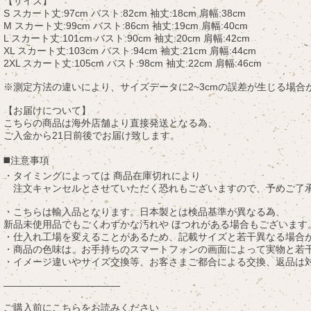
【サイズ】
S スカート丈:97cm バスト:82cm 袖丈:18cm 肩幅:38cm
M スカート丈:99cm バスト:86cm 袖丈:19cm 肩幅:40cm
L スカート丈:101cm バスト:90cm 袖丈:20cm 肩幅:42cm
XL スカート丈:103cm バスト:94cm 袖丈:21cm 肩幅:44cm
2XL スカート丈:105cm バスト:98cm 袖丈:22cm 肩幅:46cm
※測定方法の違いにより、サイズデータに2~3cmの誤差が生じる場合
【お届けについて】
こちらの商品は海外店舗より直接発送となる為、
ご入金から21日前後でお届け致します。
◼️注意事項
・タイミングによっては 商品在庫切れにより
注文キャンセルとさせていただく恐れもございますので、予めご了
・こちらは輸入品となります。日本製とは検品基準が異なる為、
新品未使用品でもごくわずかな汚れや ほつれがある場合もございます
・仕入れ工場を変えることがあるため、記載サイズと若干異なる場合
・商品の色味は、お手持ちのスマートフォンの画面によって実物と若
・イメージ違いやサイズ交換等、お客さまご都合による交換、返品は
————————————
ご購入前にこちらをお読みください