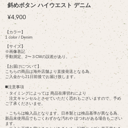
斜めボタン ハイウエスト デニム
¥4,900
【カラー】
1 color / Denim
【サイズ】
※画像表記
手動測定、2〜３CMの誤差があり。
【お届けについて】
こちらの商品は海外店舗より直接発送となる為、
ご入金から21日前後でお届け致します。
◼️注意事項
・タイミングによっては 商品在庫切れにより
注文キャンセルとさせていただく恐れもございますので、予め
ご了承くださいませ。
・こちらは輸入品となります。日本製とは検品基準が異なる為、
新品未使用品でもごくわずかな汚れや ほつれがある場合もござい
ます。